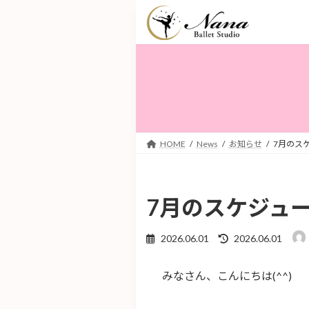
コ
ナ
ン
ビ
テ
ゲ
ン
ー
ツ
シ
へ
ョ
ス
ン
キ
に
ッ
移
HOME
News
お知らせ
7月のス
プ
動
7月のスケジュ
最
2026.06.01
2026.06.01
終
更
みなさん、こんにちは(^^)
新
日
時